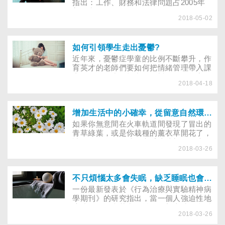
指出：工作、財務和法律問題占2005年
美國中年人口的自殺的33％，2010年攀
2018-05-02
升至37.5％。心理健康問題仍是中年人口
自殺的主要原因，約占了4/5。
如何引領學生走出憂鬱?
近年來，憂鬱症學童的比例不斷攀升，作
育英才的老師們要如何把情緒管理帶入課
堂，且進一步篩檢出有憂鬱傾向的學童，
2018-04-18
並結合家庭及社區資源，引領學子遠離憂
鬱。颱風前夕，一下子起風、一會兒太陽
露臉的怪異天氣裡，台北市立圖書館國際
會議廳坐滿一屋子各界教師，這群正放暑
增加生活中的小確幸，從留意自然環境開始！
假的老師們犧牲一天假期前來參與研討
如果你無意間在火車軌道間發現了冒出的
會，研討內容與校園輔導憂鬱症個案工作
青草綠葉，或是你栽種的薰衣草開花了，
有關。
請給自己多一點時間享受這片刻，關注自
2018-03-26
己的感受。一份發表於《正向心理學期
刊》的研究指出，每天只需花幾分鐘的時
間留意大自然就會讓人開心，並增加整體
的幸福感。
不只煩惱太多會失眠，缺乏睡眠也會導致負面思考
一份最新發表於《行為治療與實驗精神病
學期刊》的研究指出，當一個人強迫性地
流連在令人痛苦和無益的思想上時，會反
2018-03-26
覆出現負面思維，導致生活質量下降及精