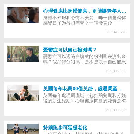
神健康出現問題，特別與憂鬱和焦慮有
關。
心理健康比身體健康，更能讓老年人產生幸福感
身體不舒服和心情不美麗，哪一個會讓你
感覺日子過得很痛苦？一項發表於
《BMC老年醫學》期刊的最新研究指
2018-03-26
出，心理社會因素可能是造成晚年生活幸
福感下降的罪魁禍首，而非生理因素。
憂鬱症可以自己檢測嗎？
憂鬱症可以透過自填式的檢測量表測出來
嗎？假如得分很高，是不是表示自己罹患
憂鬱症？自從董氏基金會與 7Eleven合
2018-03-16
作，在憂鬱症篩檢日透過大眾媒體及教育
體系推廣自填式的「台灣人憂鬱症量表」
以來，獲得民眾非常熱烈的反應。很多人
藉由填寫量表，檢視自己最近的情緒是否
英國每年花費80億英鎊，處理周產期精神問題
變化；不過，亦有人填寫量表、計算分數
英國每年處理周產期（包括胎兒期和分娩
後，發現得分很高，開始懷疑自己是否罹
後的新生兒期）心理健康問題的花費是80
患憂鬱症。
億英鎊，當母親出現精神健康問題又未經
2018-03-13
治療，除了可能對孩子帶來負面影響，家
庭及社會也可能付出很高的代價。在懷孕
或產後第一年間，精神健康問題影響了
20％的婦女，好消息是，婦女接受正確的
持續跑步可延緩老化
治療後即能復原。