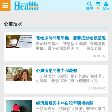
搜尋
0
登入
心靈活水
花較多時間用手機，憂鬱症狀較易呈現
新的研究指出，智慧型手機能用來辨識憂
鬱症，且準確性達到87％。一份發表於
《醫學研究期刊》中的研究指出，手機最
2018-05-02
終可協助個人監測憂鬱症風險，使健康照
顧的提供者能及早採取行動。
心臟病患的壓力和憂鬱
一份發表於《循環》期刊的新研究發現，
心臟病、憂鬱症狀和壓力相關性很高。
2018-05-02
經濟衰退與中年自殺率驟增有關
一項發表於《美國預防醫學》期刊的研究