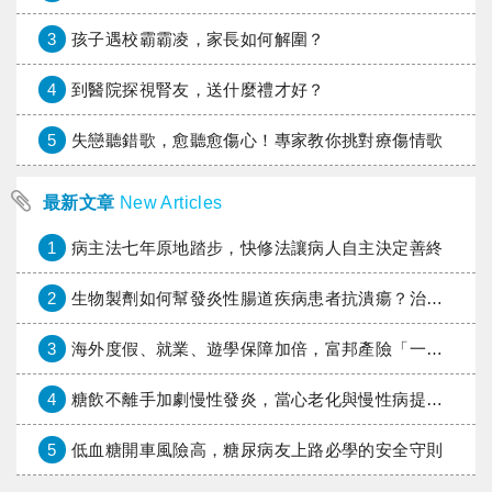
3
孩子遇校霸霸凌，家長如何解圍？
4
到醫院探視腎友，送什麼禮才好？
5
失戀聽錯歌，愈聽愈傷心！專家教你挑對療傷情歌
最新文章
New Articles
1
病主法七年原地踏步，快修法讓病人自主決定善終
2
生物製劑如何幫發炎性腸道疾病患者抗潰瘍？治療進展與健保給付困境一次看
3
海外度假、就業、遊學保障加倍，富邦產險「一期逐夢」專案加碼遠距醫療與緊急救援
4
糖飲不離手加劇慢性發炎，當心老化與慢性病提早報到
5
低血糖開車風險高，糖尿病友上路必學的安全守則