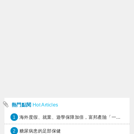
熱門點閱
Hot Articles
1
海外度假、就業、遊學保障加倍，富邦產險「一期逐夢」專案加碼遠距醫療與緊急救援
2
糖尿病患的足部保健