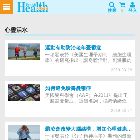
搜尋
0
登入
心靈活水
運動有助防治老年憂鬱症
一項發表於《美國生理學期刊：細胞生理
學》的研究指出，讓身體活動、刺激肌肉
所帶來的情緒提升，可能有助防治老年人
2019-03-29
憂鬱症。
如何避免臉書憂鬱症
美國兒科學會（AAP）在2011年提出了
「臉書憂鬱症」這個名詞，強調情緒低
落、憂鬱症狀與臉書使用者關係緊密，且
2019-03-27
其中一項導因似乎是「社會比較」。經常
使用臉書的人暴露在朋友、家人和認識的
人以「華麗影片」剪輯出來的生活之中。
這些理想化的生活片段，可能引發忌妒的
霸凌會改變大腦結構，增加心理健康的風險
感覺和扭曲的信念，認為別人有著比較開
一項發表於《分子精神病學》期刊的最新