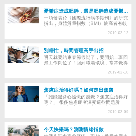
性，在生產時發生併發症的女性，罹患產
後憂鬱症的機率多了1.7倍。
憂鬱症造成肥胖，還是肥胖造成憂鬱症？
一項發表於《國際流行病學期刊》的研究
指出，身體質量指數（BMI）較高者有較
高的比例罹患憂鬱症。
2019-02-12
別瞎忙，時間管理高手出招
明天就要結束春節假期了，要開始上班回
歸工作岡位了！回到職場環境，常常覺得
時間不夠用，每天都被時間追著跑嗎？每
2019-02-10
個人面對時間壓力時，總希望時間能暫
停，好解決工作的難題，但往往愈趕心愈
急......當你趕得喘不過氣時，該怎麼跟焦
慮說bye-bye，有條不紊地克服瓶頸？
焦慮症治得好嗎？如何走出焦慮
「誰能體會心慌慌的感覺？焦慮症治得好
嗎？」 很多焦慮症者深受這些問題所
苦...... 生活調適愛心會常務理事楊國欽，
2019-02-09
回顧自己發病時，就醫的無助、親友的不
解， 以及後來找到對的治療等過程， 希
望藉由這段心路歷程的分享，也給身陷焦
慮者康復的指引。
今天快樂嗎？測測情緒指數