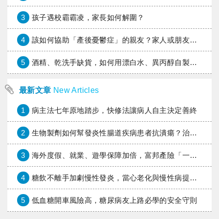
3
孩子遇校霸霸凌，家長如何解圍？
4
該如何協助「產後憂鬱症」的親友？家人或朋友的陪伴指南
5
酒精、乾洗手缺貨，如何用漂白水、異丙醇自製消毒水？
最新文章
New Articles
1
病主法七年原地踏步，快修法讓病人自主決定善終
2
生物製劑如何幫發炎性腸道疾病患者抗潰瘍？治療進展與健保給付困境一次看
3
海外度假、就業、遊學保障加倍，富邦產險「一期逐夢」專案加碼遠距醫療與緊急救援
4
糖飲不離手加劇慢性發炎，當心老化與慢性病提早報到
5
低血糖開車風險高，糖尿病友上路必學的安全守則