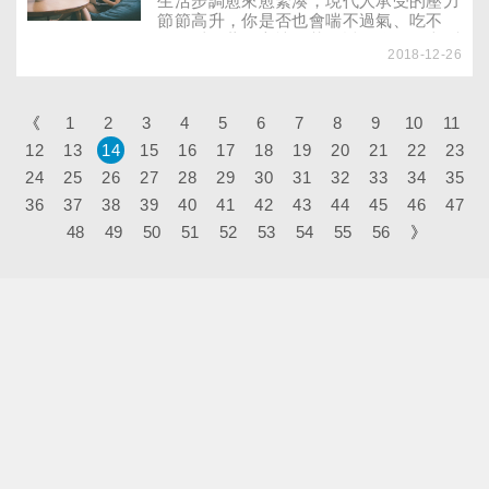
生活步調愈來愈緊湊，現代人承受的壓力
節節高升，你是否也會喘不過氣、吃不
好、睡不著、心情低落？透過簡單量表測
2018-12-26
測近來的心情起伏，試著覺察壓力源、尋
求支援，早日重拾快樂好心情。
《
1
2
3
4
5
6
7
8
9
10
11
12
13
14
15
16
17
18
19
20
21
22
23
24
25
26
27
28
29
30
31
32
33
34
35
36
37
38
39
40
41
42
43
44
45
46
47
48
49
50
51
52
53
54
55
56
》