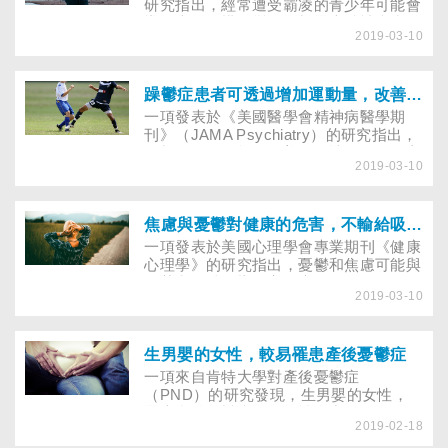
心、興奮和成功的人生。
研究指出，經常遭受霸凌的青少年可能會
導致大腦結構改變，增加罹患精神疾病的
2019-03-10
機會。
躁鬱症患者可透過增加運動量，改善情緒
一項發表於《美國醫學會精神病醫學期
刊》（JAMA Psychiatry）的研究指出，
增加運動量可能是改善個人情緒的有效方
2019-03-10
法，且對躁鬱症患者的影響效益更明顯。
焦慮與憂鬱對健康的危害，不輸給吸菸和肥胖
一項發表於美國心理學會專業期刊《健康
心理學》的研究指出，憂鬱和焦慮可能與
吸菸和肥胖一樣有害健康。
2019-03-10
生男嬰的女性，較易罹患產後憂鬱症
一項來自肯特大學對產後憂鬱症
（PND）的研究發現，生男嬰的女性，
罹患產後憂鬱症的可能性多出71～
2019-02-18
79％。此外，相較於沒有產生併發症的女