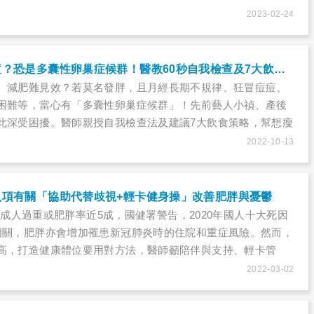
2023-02-24
喝水也胖、狂冒痘？恐是多囊性卵巢症候群！醫教60秒自我檢查及7大飲食策略
、減肥難見效？若莫名發胖，且月經長期不規律、狂冒痘痘、
困難等，當心有「多囊性卵巢症候群」！先前藝人小禎、產後
此深受困擾。醫師親授自我檢查法及建議7大飲食策略，幫想瘦
材！
2022-10-13
八項有關「協助代替歧視+輕卡健身操」改善肥胖與憂鬱
19年成人過重或肥胖率近5成，國健署警告，2020年國人十大死因
相關，肥胖亦會增加罹患新冠肺炎時的住院和重症風險。然而，
高，打造健康體位要用對方法，醫師籲陪伴與支持、輕卡管
能給減重者幫助。
2022-03-02