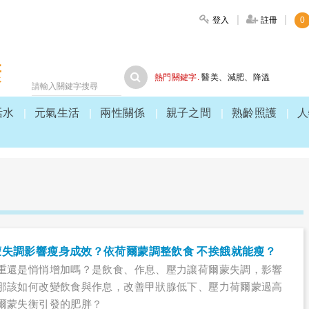
登入
註冊
0
大家健康
熱門關鍵字.
醫美
、
減肥
、
降溫
活水
元氣生活
兩性關係
親子之間
熟齡照護
人
失調影響瘦身成效？依荷爾蒙調整飲食 不挨餓就能瘦？
重還是悄悄增加嗎？是飲食、作息、壓力讓荷爾蒙失調，影響
那該如何改變飲食與作息，改善甲狀腺低下、壓力荷爾蒙過高
爾蒙失衡引發的肥胖？