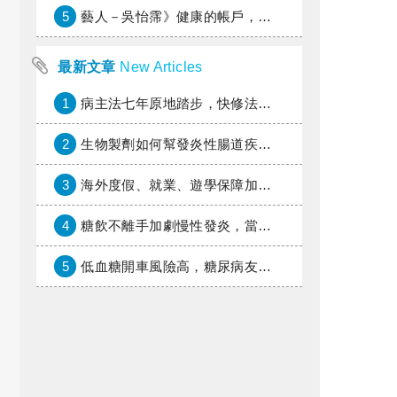
5
藝人－吳怡霈》健康的帳戶，年輕時別提光
最新文章
New Articles
1
病主法七年原地踏步，快修法讓病人自主決定善終
2
生物製劑如何幫發炎性腸道疾病患者抗潰瘍？治療進展與健保給付困境一次看
3
海外度假、就業、遊學保障加倍，富邦產險「一期逐夢」專案加碼遠距醫療與緊急救援
4
糖飲不離手加劇慢性發炎，當心老化與慢性病提早報到
5
低血糖開車風險高，糖尿病友上路必學的安全守則