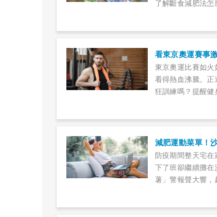
了解斷食減肥法怎
看東京奧運賽事
東京奧運比賽如火
看得熱血沸騰。正
狂訓練嗎？提醒健
前狀態，若依照原
重點，才能練得更
疫情期間無法至健
多人好奇，若完全
減肥運動菜單！
防疫期間整天宅在
下了班卻繼續攤在
薯」警報聲大響，
肌」！