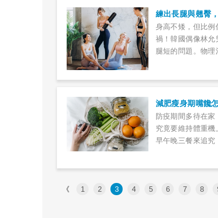
練出長腿與翹臀
身高不矮，但比例
禍！韓國偶像林允
腿短的問題。物理
不用瘋狂瘦大腿，
五身！
減肥瘦身期嘴饞
防疫期間多待在家
究竟要維持體重機
早午晚三餐來追究
大類食物準備點心
《
1
2
3
4
5
6
7
8