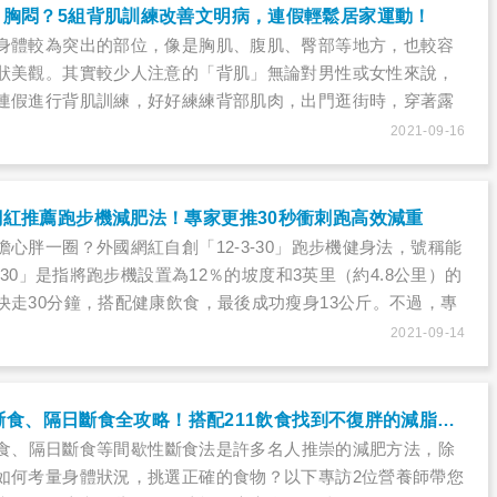
、胸悶？5組背肌訓練改善文明病，連假輕鬆居家運動！
身體較為突出的部位，像是胸肌、腹肌、臀部等地方，也較容
狀美觀。其實較少人注意的「背肌」無論對男性或女性來說，
連假進行背肌訓練，好好練練背部肌肉，出門逛街時，穿著露
用「超強背殺」驚艷路人！
2021-09-16
紅推薦跑步機減肥法！專家更推30秒衝刺跑高效減重
心胖一圈？外國網紅自創「12-3-30」跑步機健身法，號稱能
3-30」是指將跑步機設置為12％的坡度和3英里（約4.8公里）的
快走30分鐘，搭配健康飲食，最後成功瘦身13公斤。不過，專
的民眾，不如增加運動強度，用盡全力跑30秒，共跑6趟，僅花
2021-09-14
衝刺跑」比慢跑1小時瘦更多喔！
168減肥、5:2輕斷食、隔日斷食全攻略！搭配211飲食找到不復胖的減脂瘦身法
輕斷食、隔日斷食等間歇性斷食法是許多名人推崇的減肥方法，除
如何考量身體狀況，挑選正確的食物？以下專訪2位營養師帶您