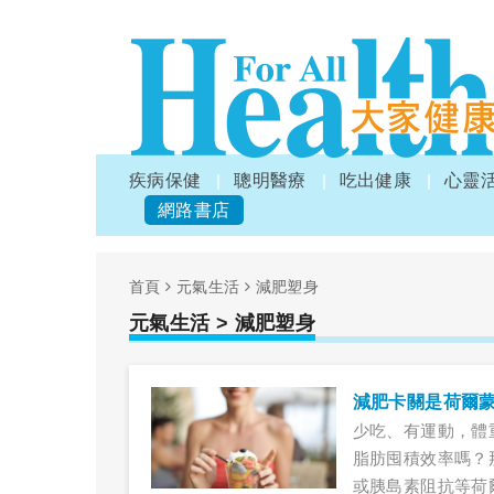
疾病保健
聰明醫療
吃出健康
心靈
網路書店
首頁
元氣生活
減肥塑身
元氣生活
> 減肥塑身
減肥卡關是荷爾蒙
少吃、有運動，體
脂肪囤積效率嗎？
或胰島素阻抗等荷