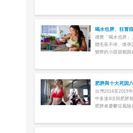
感覺「喝水也胖」
體毛長不停、懷孕
變胖的小甜甜都因
身的女性維持好身
肥胖與十大死因
台灣2016至20
中多達8項與肥胖
肥胖者憂鬱症風險
理、健身操等行動