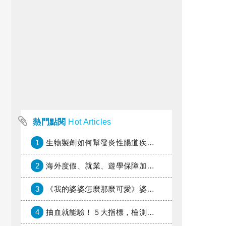
熱門點閱
Hot Articles
1
生物製劑如何幫發炎性腸道疾病患者抗潰瘍？治療進展與健保給付困境一次看
2
海外度假、就業、遊學保障加倍，富邦產險「一期逐夢」專案加碼遠距醫療與緊急救援
3
《我的婆婆怎麼那麼可愛》婆婆希望媳婦放棄領取已故兒子身故理賠金，可以這樣做嗎？
4
抽血就能驗！５大指標，檢測身體是否發炎