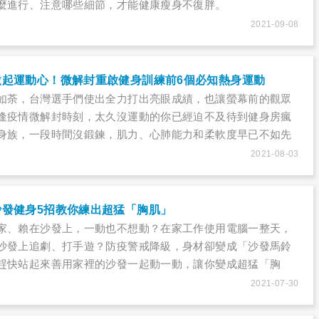
麼進行、注意哪些細節，才能健康瘦身不復胖。
2021-09-08
激起運動心！微解封重啟健身訓練前6個必知熱身運動
如荼，台灣選手們使出全力打出亮眼成績，也讓螢幕前的觀眾
逢疫情微解封時刻，太久沒運動的你已經迫不及待到健身房瘋
身族，一段時間沒鍛鍊，肌力、心肺能力和柔軟度早已不如先
本強度去運動，恐怕自己先受傷！其實重啟運動前，先注意5大
2021-08-03
安全有效率。而在增肌過程中，休息也是很重要的一環，但在
身房運動，通常會「過度休息」或很難達到原本訓練強度。許
停止運動，多久之後肌肉量會下降呢？
沙發健身5招教你練出超猛「胸肌」
家、賴在沙發上，一動也不想動？在家工作使用電腦一整天，
沙發上追劇、打手遊？防疫警戒降級，身材卻變成「沙發馬鈴
趕快站起來善用家裡的沙發一起動一動，讓你變成超猛「胸
2021-07-30