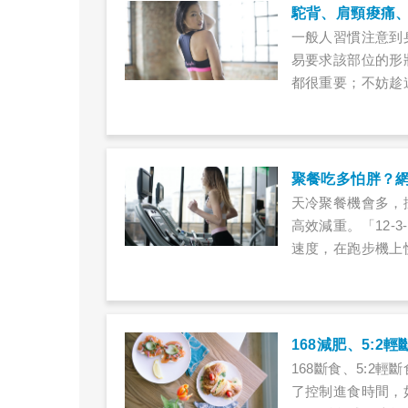
駝背、肩頸痠痛
一般人習慣注意到
易要求該部位的形
都很重要；不妨趁
背裝或平口上衣，
聚餐吃多怕胖？網
天冷聚餐機會多，擔
高效減重。「12-
速度，在跑步機上
家建議想慢跑減肥
3分鐘的「間歇性
168斷食、5:2
了控制進食時間，