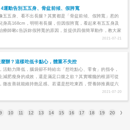
，4運動告別五五身、骨盆前傾、假胯寬
像五五身、看不出長腿？其實都是「骨盆前傾、假胯寬」惹的
兒身高168cm，明明有長腿，但因假胯寬，看起來有五五身及
治療師啾c告訴妳假胯寬的原因，並提供四個簡單動作，教大家
用運動矯正假胯寬、骨盆前傾，就能擁有長腿、翹臀、擺脫五
2021-07-21
怎麼辦？這樣吃低卡點心，體重不失控
，活動力降低，腦袋卻不時給出「想吃點心、零食」的指令，
上減肥瘦身的成效，還是滿足口腹之欲？其實嘴饞的根源可從
，微改善就能維持飽足感。若還是想吃東西，營養師推薦從六
，遠離發胖陷阱！
2021-07-20
9
10
11
12
13
14
15
16
17
18
19
20
》