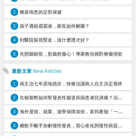
2
糖尿病患的足部保健
3
孩子遇校霸霸凌，家長如何解圍？
4
到醫院探視腎友，送什麼禮才好？
5
失戀聽錯歌，愈聽愈傷心！專家教你挑對療傷情歌
最新文章
New Articles
1
病主法七年原地踏步，快修法讓病人自主決定善終
2
生物製劑如何幫發炎性腸道疾病患者抗潰瘍？治療進展與健保給付困境一次看
3
海外度假、就業、遊學保障加倍，富邦產險「一期逐夢」專案加碼遠距醫療與緊急救援
4
糖飲不離手加劇慢性發炎，當心老化與慢性病提早報到