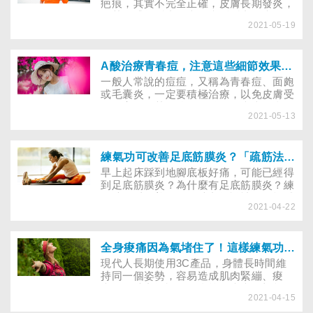
疤痕，其實不完全正確，皮膚長期發炎，
尤其是膿皰型青春痘、囊腫型青春痘，只
2021-05-19
要短時間沒有穩定下來，等到發炎消退，
很容易留下難看痘疤；想去醫美診所做痘
疤治療，改善凹凸不平的皮膚，恢復光滑
圓順的膚質。不過小資族預算有限，該如
A酸治療青春痘，注意這些細節效果更好？
何挑選醫美項目？
一般人常說的痘痘，又稱為青春痘、面皰
或毛囊炎，一定要積極治療，以免皮膚受
到傷害。尤其是較深層發炎的痘痘，會伴
2021-05-13
隨疼痛，如果只憑個人經驗或網路資訊不
當處理，可能形成痘疤，需遵從皮膚科醫
師指示使用藥物、光電設備來治療，以便
再度恢復光滑的皮膚。
練氣功可改善足底筋膜炎？「疏筋法」告別早上腳底痛，中醫4招實用建議！
早上起床踩到地腳底板好痛，可能已經得
到足底筋膜炎？為什麼有足底筋膜炎？練
氣功可以改善嗎？氣功老師說補腎氣能減
2021-04-22
緩不適，究竟該如何做，平日生活又該養
成哪些好習慣減少反覆發作？
全身痠痛因為氣堵住了！這樣練氣功幫身體修復、緩解不適
現代人長期使用3C產品，身體長時間維
持同一個姿勢，容易造成肌肉緊繃、痠
痛。氣功老師說，人會筋骨痠痛一切肇因
2021-04-15
血液循環和經絡運行不順，只要讓經絡通