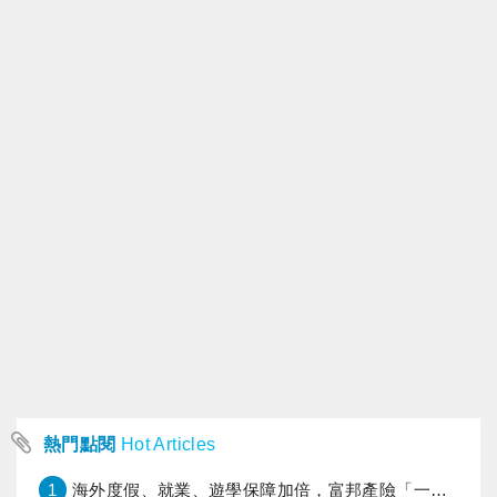
熱門點閱
Hot Articles
1
海外度假、就業、遊學保障加倍，富邦產險「一期逐夢」專案加碼遠距醫療與緊急救援