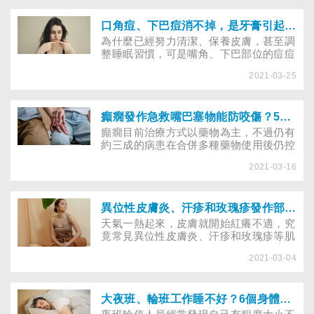
暢，便能改善發炎、減輕痠痛。
口角痘、下巴痘消不掉，是牙膏引起的？醫師揭露引起口周痘3主因
為什麼已經努力清潔、保養皮膚，甚至調
整睡眠習慣，可是嘴角、下巴部位的痘痘
仍然冒不停？可能與每天刷牙使用的牙膏
2021-03-25
有關嗎？還是哪些飲食或習慣，使皮脂腺
脂肪增生？該怎麼改善？
癲癇發作急救嘴巴塞物能防咬傷？5點癲癇常見迷思整理
癲癇目前治療方式以藥物為主，不過仍有
約三成的病患在合併多種藥物使用後仍控
制不佳，因此身邊的人癲癇發作時如何適
2021-03-16
當處理，不但是病友的家人和朋友必須熟
記的重要事項，一般大眾也必須了解，以
備不時之需。
異位性皮膚炎、汗疹和玫瑰疹發作部位、特徵大不同，痱子粉止癢用錯恐怕更嚴重！
天氣一熱起來，皮膚就開始紅癢不適，究
竟常見異位性皮膚炎、汗疹和玫瑰疹等肌
膚問題怎麼區分？痱子也是汗疹嗎？該如
2021-03-04
何照護？
大夜班、輪班工作睡不好？6個身體保養小撇步