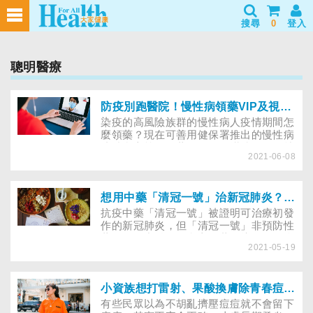
搜尋
0
登入
聰明醫療
防疫別跑醫院！慢性病領藥VIP及視訊看診快搞懂
染疫的高風險族群的慢性病人疫情期間怎
麼領藥？現在可善用健保署推出的慢性病
連續處方箋，領藥不只不需掛號，還可就
2021-06-08
近在家附近的藥局完成；再搭配因應疫情
特別開放的視訊看診，看病領藥一次到
位，省時省力零接觸，快趁這機會來認識
這些服務吧！
想用中藥「清冠一號」治新冠肺炎？先掌握視訊診療醫院，取得醫師處方才能服用
抗疫中藥「清冠一號」被證明可治療初發
作的新冠肺炎，但「清冠一號」非預防性
藥物，是中醫師的處方用藥，坊間不得私
2021-05-19
售。需要者，到底可到哪些指定視訊診療
之醫療機構，經中醫師診斷後開立使用？
小資族想打雷射、果酸換膚除青春痘、治療痘疤，這樣選擇療程最划算！
有些民眾以為不胡亂擠壓痘痘就不會留下