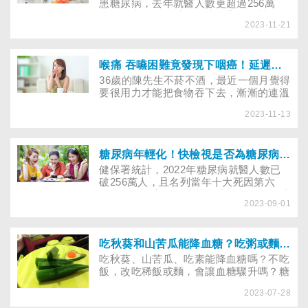
患糖尿病，去年就醫人數更超過256萬
人。研究發現，避免血糖過高，尤其是60
2023-11-21
歲以上長者，可對大腦健康產生正面影
響，並可能降低憂鬱症的罹患風險。
喉痛 吞嚥困難竟發現下咽癌！延遲發現恐氣切或轉移至頸部
36歲的陳先生不菸不酒，最近一個月覺得
要很用力才能把食物吞下去，漸漸的連溫
開水也難以下嚥，隔壁患食道癌的長輩提
2023-11-13
醒他去醫院檢查，切片結果竟顯示為「下
咽癌」！下咽癌有何症狀、做哪些檢查能
確診，又該如何治療？
糖尿病年輕化！快檢視是否為糖尿病前期
健保署統計，2022年糖尿病就醫人數已
破256萬人，且名列當年十大死因第六
位。令人憂心的是，越來越多人在年輕時
2023-09-01
期就達到「糖尿病前期」，所幸前期仍有
機會逆轉異常的血糖！到底血糖值多少算
「糖尿病前期」？多少則是「糖尿病」？
對高血糖保持警覺，及早調整為健康的生
吃秋葵和山苦瓜能降血糖？吃粥或麵易讓血糖升高？
活方式，才能遠離糖尿病威脅。
吃秋葵、山苦瓜、吃素能降血糖嗎？不吃
飯，改吃稀飯或麵，會讓血糖驟升嗎？糖
尿病友該如何控制飲食，達到減肥並控制
2023-07-28
血糖的成效？