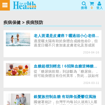
搜尋
0
登入
疾病保健
> 疾病預防
老人斑還是皮膚癌？曬過頭小心老得快還會致癌
適度曬太陽有助於身體合成維他命D，但
過度日曬不只會加速皮膚老化及形成斑
點，還可能將自己暴露在罹癌的風險中。
2024-04-16
面對這些斑斑點點，究竟該如何分辨哪些
是曬斑、老人斑，還是皮膚癌？哪些人是
易罹患皮膚癌的高危險群？又該怎麼做，
才能預防皮膚癌？
血糖超標別輕忽！6招降血糖逆轉糖尿病前期
從「糖尿病前期」到診斷為「糖尿病」，
很可能身體沒有任何異常，對此，該如何
即早開始導正高血糖？專科醫師與營養師
2024-03-11
提醒，從以下事情做起，逆轉血糖異常不
是夢！
銀髮族控制血糖 有助降低憂鬱症風險
國健署統計，台灣平均每10人就有1人罹