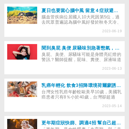
夏日也要當心腦中風 留意４症狀避免猝死和失能
腦血管疾病位居國人10大死因第5位，過
去民眾普遍認為腦中風好發於秋冬天冷、
寒流來襲的季節，然而，醫師提醒，台灣
2023-06-19
夏季悶熱，容易流汗、加上許多民眾天氣
熱就會吹冷氣，常導致室內外溫差變化
大，都容易造成血液濃稠阻塞、血管異常
收縮，進而導致腦中風！
聞到臭屁 臭便 尿騷味別急著憋氣，氣味藏大腸癌 泌尿道感染警訊
臭屁、臭便、尿騷味可能是身體亮紅燈的
警訊？醫師提醒，屁味、糞便、尿液味道
可當作健康的參考指標，改變飲食若仍未
2023-06-13
改善惡臭，並合併體重減輕、血便、血尿
等大腸癌或泌尿道感染病徵，就得就醫找
原因，以免惡化。
乳癌年輕化 飲食3招降環境荷爾蒙誘發癌症
台灣女性乳癌年齡較歐美早10歲，美國乳
癌患者只有8％小於40歲，台灣卻超過
16％的病人在40歲前確診。怎麼避免乳
2023-05-14
癌提早找上門？醫師建議改變3個飲食習
慣及善用免費的乳房Ｘ光攝影篩檢，保護
乳房健康！
更年期症狀快篩、調適4招 幫自己超前部署