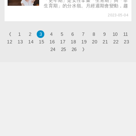
「更年期」是女性擘畫「生育期」與「非
生育期」的分水嶺。月經週期會變動，趨
向停經，體內荷爾蒙濃度也改變，可能熱
2023-05-04
潮紅、盜汗、失眠、煩躁或憂鬱、變胖。
面對更年期不適，醫師提供快篩症狀評估
表、調適4招教女性超前部署，維持安適
的生活品質！
《
1
2
3
4
5
6
7
8
9
10
11
12
13
14
15
16
17
18
19
20
21
22
23
24
25
26
》