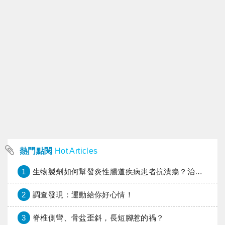
熱門點閱
Hot Articles
1
生物製劑如何幫發炎性腸道疾病患者抗潰瘍？治療進展與健保給付困境一次看
2
調查發現：運動給你好心情！
3
脊椎側彎、骨盆歪斜，長短腳惹的禍？