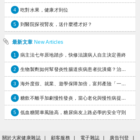
4
吃對水果，健康才到位
5
到醫院探視腎友，送什麼禮才好？
最新文章
New Articles
1
病主法七年原地踏步，快修法讓病人自主決定善終
2
生物製劑如何幫發炎性腸道疾病患者抗潰瘍？治療進展與健保給付困境一次看
3
海外度假、就業、遊學保障加倍，富邦產險「一期逐夢」專案加碼遠距醫療與緊急救援
4
糖飲不離手加劇慢性發炎，當心老化與慢性病提早報到
5
低血糖開車風險高，糖尿病友上路必學的安全守則
關於大家健康雜誌
顧客服務
電子雜誌
廣告刊登